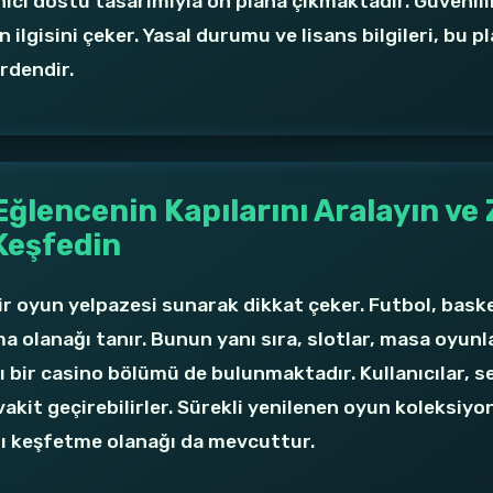
ıcı dostu tasarımıyla ön plana çıkmaktadır. Güvenilir
n ilgisini çeker. Yasal durumu ve lisans bilgileri, bu 
rdendir.
 Eğlencenin Kapılarını Aralayın v
Keşfedin
ir oyun yelpazesi sunarak dikkat çeker. Futbol, basket
 olanağı tanır. Bunun yanı sıra, slotlar, masa oyunla
 bir casino bölümü de bulunmaktadır. Kullanıcılar, se
vakit geçirebilirler. Sürekli yenilenen oyun koleksiy
rı keşfetme olanağı da mevcuttur.