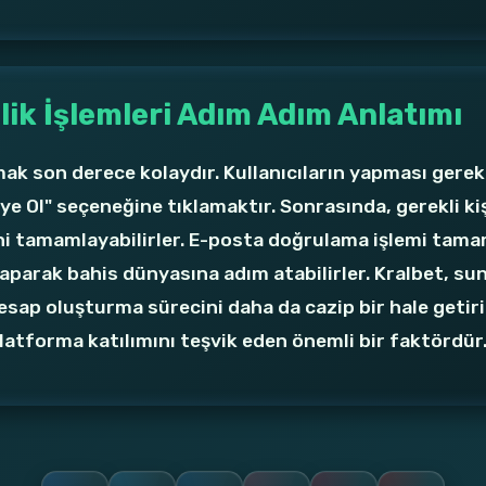
lik İşlemleri Adım Adım Anlatımı
mak son derece kolaydır. Kullanıcıların yapması gerek
ye Ol" seçeneğine tıklamaktır. Sonrasında, gerekli kiş
ini tamamlayabilirler. E-posta doğrulama işlemi tam
 yaparak bahis dünyasına adım atabilirler. Kralbet, s
hesap oluşturma sürecini daha da cazip bir hale getirir
 platforma katılımını teşvik eden önemli bir faktördür