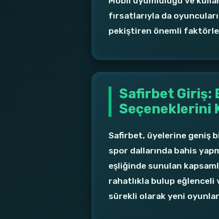
Mobil uyumluluğu ve kullan
fırsatlarıyla da oyuncuları
pekiştiren önemli faktörle
Safirbet Giriş:
Seçeneklerini 
Safirbet, üyelerine geniş b
spor dallarında bahis yapma
eşliğinde sunulan kapsamlı
rahatlıkla bulup eğlenceli 
sürekli olarak yeni oyunla