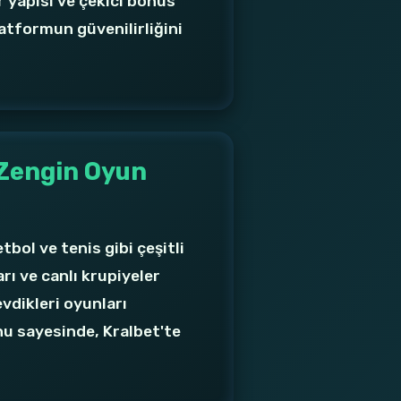
 yapısı ve çekici bonus
platformun güvenilirliğini
e Zengin Oyun
bol ve tenis gibi çeşitli
rı ve canlı krupiyeler
vdikleri oyunları
onu sayesinde, Kralbet'te