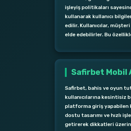
işleyiş politikaları sayes
kullanarak kullanıcı bilgil
edilir. Kullanıcılar, müşte
elde edebilirler. Bu özellik
Safirbet Mobil 
Safirbet, bahis ve oyun t
kullanıcılarına kesintisiz b
platforma giriş yapabilen k
dostu tasarımı ve hızlı işl
getirerek dikkatleri üzerin