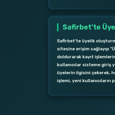
Safirbet’te Üye
Safirbet'te üyelik oluştur
sitesine erişim sağlayıp "Ü
doldurarak kayıt işlemler
kullanıcılar sisteme giriş
üyelerin ilgisini çekerek, 
işlemi, yeni kullanıcıların