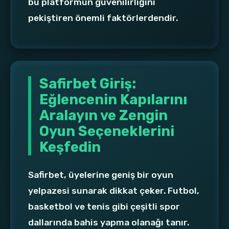
bu platformun güvenilirliğini
pekiştiren önemli faktörlerdendir.
Safirbet Giriş:
Eğlencenin Kapılarını
Aralayın ve Zengin
Oyun Seçeneklerini
Keşfedin
Safirbet, üyelerine geniş bir oyun
yelpazesi sunarak dikkat çeker. Futbol,
basketbol ve tenis gibi çeşitli spor
dallarında bahis yapma olanağı tanır.