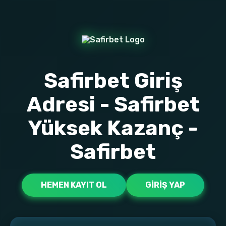
Safirbet Giriş
Adresi - Safirbet
Yüksek Kazanç -
Safirbet
HEMEN KAYIT OL
GIRIŞ YAP