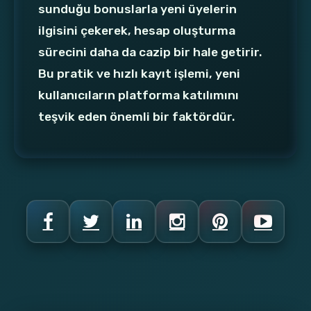
sunduğu bonuslarla yeni üyelerin
ilgisini çekerek, hesap oluşturma
sürecini daha da cazip bir hale getirir.
Bu pratik ve hızlı kayıt işlemi, yeni
kullanıcıların platforma katılımını
teşvik eden önemli bir faktördür.