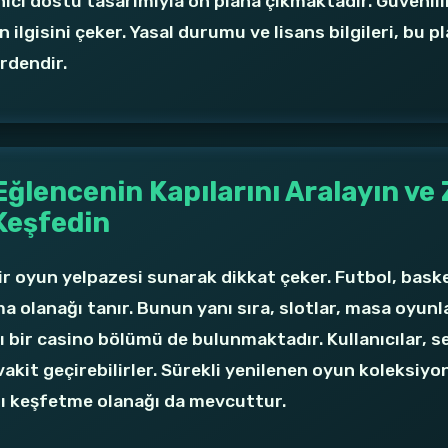
ıcı dostu tasarımıyla ön plana çıkmaktadır. Güvenilir
n ilgisini çeker. Yasal durumu ve lisans bilgileri, bu 
rdendir.
 Eğlencenin Kapılarını Aralayın v
Keşfedin
ir oyun yelpazesi sunarak dikkat çeker. Futbol, basket
 olanağı tanır. Bunun yanı sıra, slotlar, masa oyunla
 bir casino bölümü de bulunmaktadır. Kullanıcılar, se
vakit geçirebilirler. Sürekli yenilenen oyun koleksiy
rı keşfetme olanağı da mevcuttur.