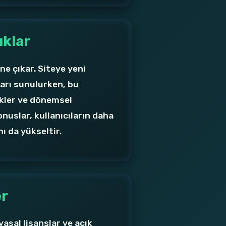
ıklar
e çıkar. Siteye yeni
ları sunulurken, bu
likler ve dönemsel
nuslar, kullanıcıların daha
 da yükseltir.
er
asal lisanslar ve açık